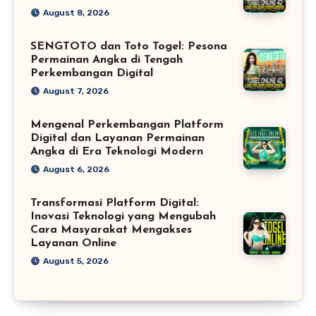
August 8, 2026
SENGTOTO dan Toto Togel: Pesona
Permainan Angka di Tengah
Perkembangan Digital
August 7, 2026
Mengenal Perkembangan Platform
Digital dan Layanan Permainan
Angka di Era Teknologi Modern
August 6, 2026
Transformasi Platform Digital:
Inovasi Teknologi yang Mengubah
Cara Masyarakat Mengakses
Layanan Online
August 5, 2026