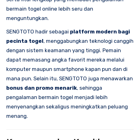
bermain togel online lebih seru dan
menguntungkan.
SENGTOTO hadir sebagai
platform modern bagi
pecinta togel
, menggabungkan teknologi canggih
dengan sistem keamanan yang tinggi. Pemain
dapat memasang angka favorit mereka melalui
komputer maupun smartphone kapan pun dan di
mana pun. Selain itu, SENGTOTO juga menawarkan
bonus dan promo menarik
, sehingga
pengalaman bermain togel menjadi lebih
menyenangkan sekaligus meningkatkan peluang
menang.