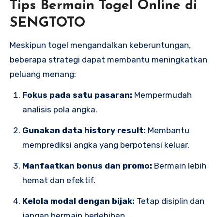
Tips Bermain Togel Online di
SENGTOTO
Meskipun togel mengandalkan keberuntungan,
beberapa strategi dapat membantu meningkatkan
peluang menang:
Fokus pada satu pasaran:
Mempermudah
analisis pola angka.
Gunakan data history result:
Membantu
memprediksi angka yang berpotensi keluar.
Manfaatkan bonus dan promo:
Bermain lebih
hemat dan efektif.
Kelola modal dengan bijak:
Tetap disiplin dan
jangan bermain berlebihan.