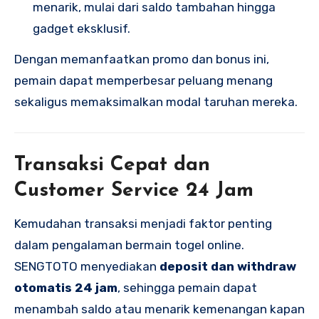
menarik, mulai dari saldo tambahan hingga
gadget eksklusif.
Dengan memanfaatkan promo dan bonus ini,
pemain dapat memperbesar peluang menang
sekaligus memaksimalkan modal taruhan mereka.
Transaksi Cepat dan
Customer Service 24 Jam
Kemudahan transaksi menjadi faktor penting
dalam pengalaman bermain togel online.
SENGTOTO menyediakan
deposit dan withdraw
otomatis 24 jam
, sehingga pemain dapat
menambah saldo atau menarik kemenangan kapan