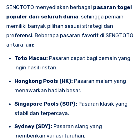
SENGTOTO menyediakan berbagai
pasaran togel
populer dari seluruh dunia
, sehingga pemain
memiliki banyak pilihan sesuai strategi dan
preferensi. Beberapa pasaran favorit di SENGTOTO
antara lain:
Toto Macau:
Pasaran cepat bagi pemain yang
ingin hasil instan.
Hongkong Pools (HK):
Pasaran malam yang
menawarkan hadiah besar.
Singapore Pools (SGP):
Pasaran klasik yang
stabil dan terpercaya.
Sydney (SDY):
Pasaran siang yang
memberikan variasi taruhan.