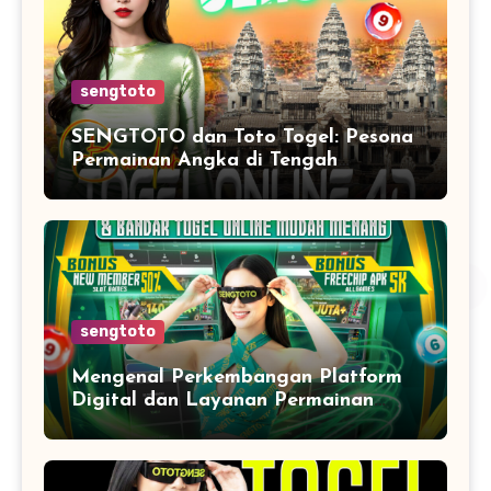
sengtoto
SENGTOTO dan Toto Togel: Pesona
Permainan Angka di Tengah
Perkembangan Digital
sengtoto
Mengenal Perkembangan Platform
Digital dan Layanan Permainan
Angka di Era Teknologi Modern