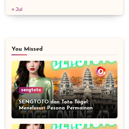
« Jul
You Missed
sengtoto
SENGTOTO dan Toto Togel:
Menelusuri Pesona Permainan
Angka di Era Digital