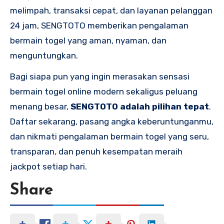
melimpah, transaksi cepat, dan layanan pelanggan
24 jam, SENGTOTO memberikan pengalaman
bermain togel yang aman, nyaman, dan
menguntungkan.
Bagi siapa pun yang ingin merasakan sensasi
bermain togel online modern sekaligus peluang
menang besar,
SENGTOTO adalah pilihan tepat
.
Daftar sekarang, pasang angka keberuntunganmu,
dan nikmati pengalaman bermain togel yang seru,
transparan, dan penuh kesempatan meraih
jackpot setiap hari.
Share