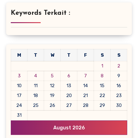
Keywords Terkait :
M
T
W
T
F
S
S
1
2
3
4
5
6
7
8
9
10
11
12
13
14
15
16
17
18
19
20
21
22
23
24
25
26
27
28
29
30
31
August 2026