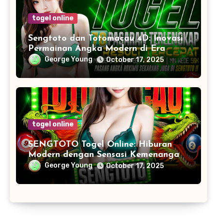
togel online
Sengtoto dan Totomacau 4D: Inovasi
Permainan Angka Modern di Era
Digital
George Young
October 17, 2025
togel online
SENGTOTO Togel Online: Hiburan
Modern dengan Sensasi Kemenangan
Nyata
George Young
October 17, 2025