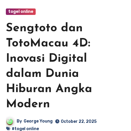
togel online
Sengtoto dan
TotoMacau 4D:
Inovasi Digital
dalam Dunia
Hiburan Angka
Modern
By
George Young
October 22, 2025
#togel online