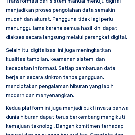
Transformasi dari sistem manual menuju digital
menjadikan proses pengolahan data semakin
mudah dan akurat. Pengguna tidak lagi perlu
menunggu lama karena semua hasil kini dapat
diakses secara langsung melalui perangkat digital.
Selain itu, digitalisasi ini juga meningkatkan
kualitas tampilan, keamanan sistem, dan
kecepatan informasi. Setiap pembaruan data
berjalan secara sinkron tanpa gangguan,
menciptakan pengalaman hiburan yang lebih
modern dan menyenangkan.
Kedua platform ini juga menjadi bukti nyata bahwa
dunia hiburan dapat terus berkembang mengikuti
kemajuan teknologi. Dengan komitmen terhadap