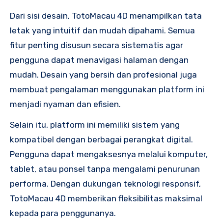
Dari sisi desain, TotoMacau 4D menampilkan tata
letak yang intuitif dan mudah dipahami. Semua
fitur penting disusun secara sistematis agar
pengguna dapat menavigasi halaman dengan
mudah. Desain yang bersih dan profesional juga
membuat pengalaman menggunakan platform ini
menjadi nyaman dan efisien.
Selain itu, platform ini memiliki sistem yang
kompatibel dengan berbagai perangkat digital.
Pengguna dapat mengaksesnya melalui komputer,
tablet, atau ponsel tanpa mengalami penurunan
performa. Dengan dukungan teknologi responsif,
TotoMacau 4D memberikan fleksibilitas maksimal
kepada para penggunanya.