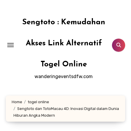
Skip
to
content
Sengtoto : Kemudahan
Akses Link Alternatif
Togel Online
wanderingeventsdfw.com
Home
togel online
Sengtoto dan TotoMacau 4D: Inovasi Digital dalam Dunia
Hiburan Angka Modern