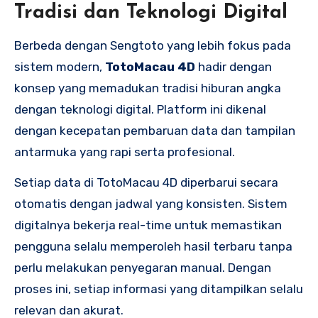
Tradisi dan Teknologi Digital
Berbeda dengan Sengtoto yang lebih fokus pada
sistem modern,
TotoMacau 4D
hadir dengan
konsep yang memadukan tradisi hiburan angka
dengan teknologi digital. Platform ini dikenal
dengan kecepatan pembaruan data dan tampilan
antarmuka yang rapi serta profesional.
Setiap data di TotoMacau 4D diperbarui secara
otomatis dengan jadwal yang konsisten. Sistem
digitalnya bekerja real-time untuk memastikan
pengguna selalu memperoleh hasil terbaru tanpa
perlu melakukan penyegaran manual. Dengan
proses ini, setiap informasi yang ditampilkan selalu
relevan dan akurat.