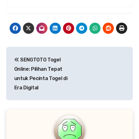
Post
SENGTOTO Togel
navigation
Online: Pilihan Tepat
untuk Pecinta Togel di
Era Digital