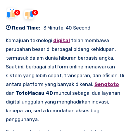
0
0
Read Time:
3 Minute, 40 Second
Kemajuan teknologi
digital
telah membawa
perubahan besar di berbagai bidang kehidupan,
termasuk dalam dunia hiburan berbasis angka.
Saat ini, berbagai platform online menawarkan
sistem yang lebih cepat, transparan, dan efisien. Di
antara platform yang banyak dikenal,
Sengtoto
dan
TotoMacau 4D
muncul sebagai dua layanan
digital unggulan yang menghadirkan inovasi,
kecepatan, serta kemudahan akses bagi
penggunanya.