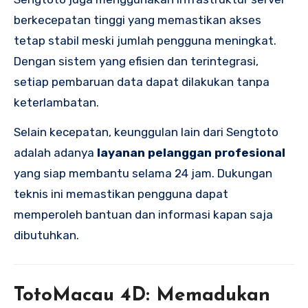
berkecepatan tinggi yang memastikan akses
tetap stabil meski jumlah pengguna meningkat.
Dengan sistem yang efisien dan terintegrasi,
setiap pembaruan data dapat dilakukan tanpa
keterlambatan.
Selain kecepatan, keunggulan lain dari Sengtoto
adalah adanya
layanan pelanggan profesional
yang siap membantu selama 24 jam. Dukungan
teknis ini memastikan pengguna dapat
memperoleh bantuan dan informasi kapan saja
dibutuhkan.
TotoMacau 4D: Memadukan