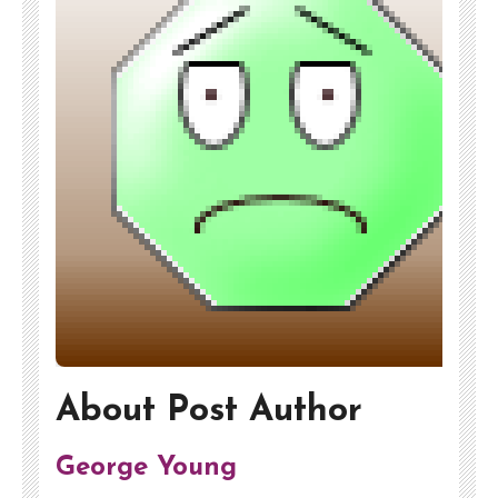
About Post Author
George Young