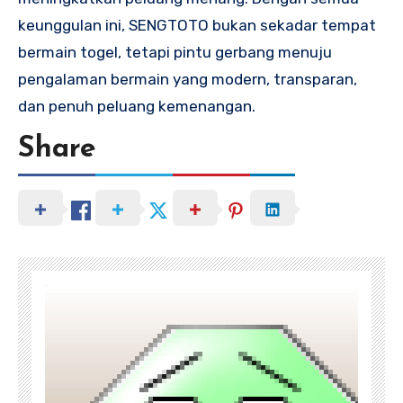
keunggulan ini, SENGTOTO bukan sekadar tempat
bermain togel, tetapi pintu gerbang menuju
pengalaman bermain yang modern, transparan,
dan penuh peluang kemenangan.
Share