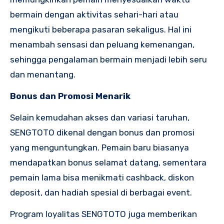
bermain dengan aktivitas sehari-hari atau
mengikuti beberapa pasaran sekaligus. Hal ini
menambah sensasi dan peluang kemenangan,
sehingga pengalaman bermain menjadi lebih seru
dan menantang.
Bonus dan Promosi Menarik
Selain kemudahan akses dan variasi taruhan,
SENGTOTO dikenal dengan bonus dan promosi
yang menguntungkan. Pemain baru biasanya
mendapatkan bonus selamat datang, sementara
pemain lama bisa menikmati cashback, diskon
deposit, dan hadiah spesial di berbagai event.
Program loyalitas SENGTOTO juga memberikan