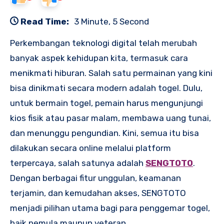
Read Time:
3 Minute, 5 Second
Perkembangan teknologi digital telah merubah
banyak aspek kehidupan kita, termasuk cara
menikmati hiburan. Salah satu permainan yang kini
bisa dinikmati secara modern adalah togel. Dulu,
untuk bermain togel, pemain harus mengunjungi
kios fisik atau pasar malam, membawa uang tunai,
dan menunggu pengundian. Kini, semua itu bisa
dilakukan secara online melalui platform
terpercaya, salah satunya adalah
SENGTOTO
.
Dengan berbagai fitur unggulan, keamanan
terjamin, dan kemudahan akses, SENGTOTO
menjadi pilihan utama bagi para penggemar togel,
baik pemula maupun veteran.