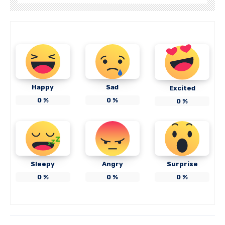
Happy
Sad
Excited
0
%
0
%
0
%
Sleepy
Angry
Surprise
0
%
0
%
0
%