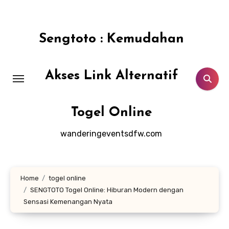
Skip
to
content
Sengtoto : Kemudahan
Akses Link Alternatif
Togel Online
wanderingeventsdfw.com
Home
togel online
SENGTOTO Togel Online: Hiburan Modern dengan
Sensasi Kemenangan Nyata