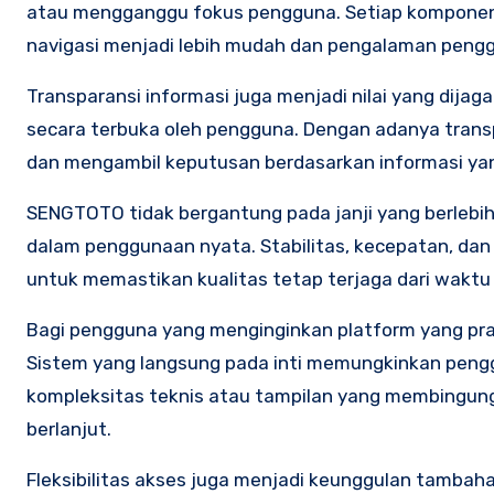
atau mengganggu fokus pengguna. Setiap komponen me
navigasi menjadi lebih mudah dan pengalaman pengg
Transparansi informasi juga menjadi nilai yang dijag
secara terbuka oleh pengguna. Dengan adanya trans
dan mengambil keputusan berdasarkan informasi yang
SENGTOTO tidak bergantung pada janji yang berlebiha
dalam penggunaan nyata. Stabilitas, kecepatan, dan
untuk memastikan kualitas tetap terjaga dari waktu
Bagi pengguna yang menginginkan platform yang prak
Sistem yang langsung pada inti memungkinkan pengg
kompleksitas teknis atau tampilan yang membingung
berlanjut.
Fleksibilitas akses juga menjadi keunggulan tamb