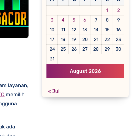
1
2
3
4
5
6
7
8
9
10
11
12
13
14
15
16
17
18
19
20
21
22
23
24
25
26
27
28
29
30
31
August 2026
am layanan,
« Jul
TO
memilih
engguna
ak ada
ut dan