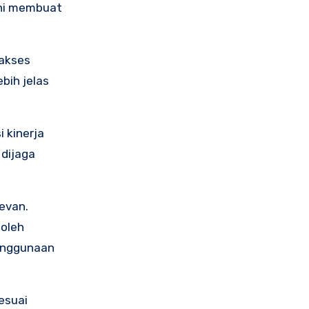
ini membuat
iakses
bih jelas
 kinerja
 dijaga
evan.
 oleh
penggunaan
esuai