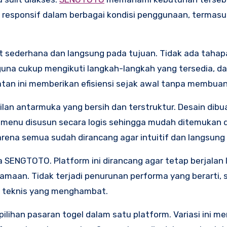
 responsif dalam berbagai kondisi penggunaan, termasu
t sederhana dan langsung pada tujuan. Tidak ada taha
una cukup mengikuti langkah-langkah yang tersedia, d
tan ini memberikan efisiensi sejak awal tanpa membua
ilan antarmuka yang bersih dan terstruktur. Desain dib
p menu disusun secara logis sehingga mudah ditemukan 
arena semua sudah dirancang agar intuitif dan langsung
 SENGTOTO. Platform ini dirancang agar tetap berjalan 
maan. Tidak terjadi penurunan performa yang berarti, 
n teknis yang menghambat.
ilihan pasaran togel dalam satu platform. Variasi ini m