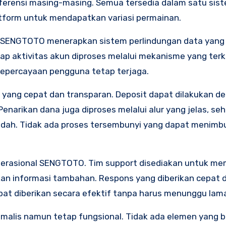
ferensi masing-masing. Semua tersedia dalam satu sist
atform untuk mendapatkan variasi permainan.
. SENGTOTO menerapkan sistem perlindungan data yang
p aktivitas akun diproses melalui mekanisme yang terk
 kepercayaan pengguna tetap terjaga.
s yang cepat dan transparan. Deposit dapat dilakukan d
enarikan dana juga diproses melalui alur yang jelas, se
ah. Tidak ada proses tersembunyi yang dapat menimb
perasional SENGTOTO. Tim support disediakan untuk m
n informasi tambahan. Respons yang diberikan cepat 
pat diberikan secara efektif tanpa harus menunggu lam
malis namun tetap fungsional. Tidak ada elemen yang b