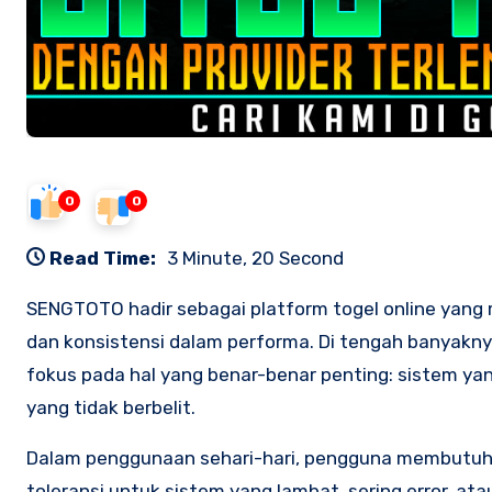
0
0
Read Time:
3 Minute, 20 Second
SENGTOTO hadir sebagai platform togel online yang
dan konsistensi dalam performa. Di tengah banyakn
fokus pada hal yang benar-benar penting: sistem ya
yang tidak berbelit.
Dalam penggunaan sehari-hari, pengguna membutuhk
toleransi untuk sistem yang lambat, sering error, atau