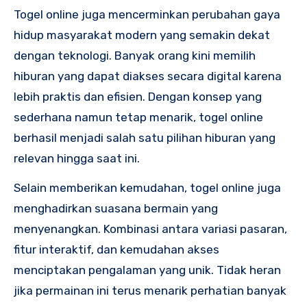
Togel online juga mencerminkan perubahan gaya
hidup masyarakat modern yang semakin dekat
dengan teknologi. Banyak orang kini memilih
hiburan yang dapat diakses secara digital karena
lebih praktis dan efisien. Dengan konsep yang
sederhana namun tetap menarik, togel online
berhasil menjadi salah satu pilihan hiburan yang
relevan hingga saat ini.
Selain memberikan kemudahan, togel online juga
menghadirkan suasana bermain yang
menyenangkan. Kombinasi antara variasi pasaran,
fitur interaktif, dan kemudahan akses
menciptakan pengalaman yang unik. Tidak heran
jika permainan ini terus menarik perhatian banyak