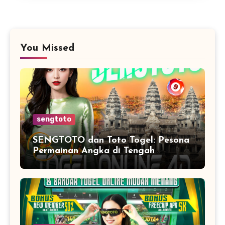
You Missed
sengtoto
SENGTOTO dan Toto Togel: Pesona
Permainan Angka di Tengah
Perkembangan Digital