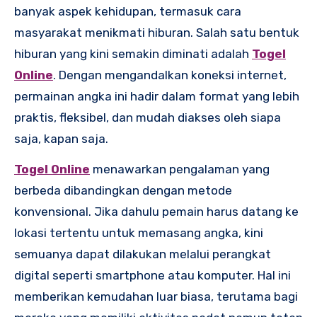
banyak aspek kehidupan, termasuk cara
masyarakat menikmati hiburan. Salah satu bentuk
hiburan yang kini semakin diminati adalah
Togel
Online
. Dengan mengandalkan koneksi internet,
permainan angka ini hadir dalam format yang lebih
praktis, fleksibel, dan mudah diakses oleh siapa
saja, kapan saja.
Togel Online
menawarkan pengalaman yang
berbeda dibandingkan dengan metode
konvensional. Jika dahulu pemain harus datang ke
lokasi tertentu untuk memasang angka, kini
semuanya dapat dilakukan melalui perangkat
digital seperti smartphone atau komputer. Hal ini
memberikan kemudahan luar biasa, terutama bagi