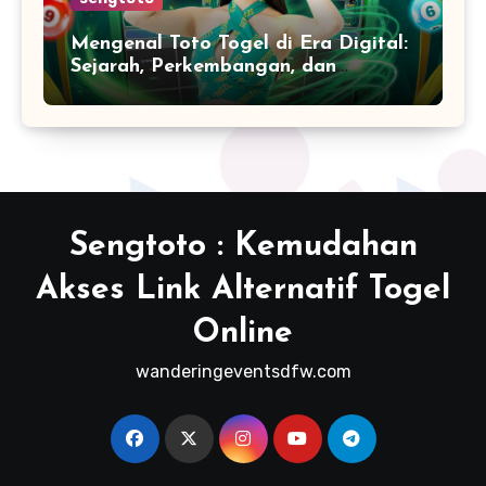
Mengenal Toto Togel di Era Digital:
Sejarah, Perkembangan, dan
Pengaruh Teknologi
Sengtoto : Kemudahan
Akses Link Alternatif Togel
Online
wanderingeventsdfw.com