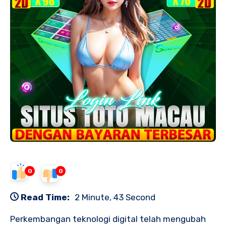
0
0
Read Time:
2 Minute, 43 Second
Perkembangan teknologi digital telah mengubah