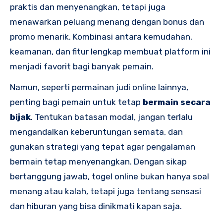
praktis dan menyenangkan, tetapi juga
menawarkan peluang menang dengan bonus dan
promo menarik. Kombinasi antara kemudahan,
keamanan, dan fitur lengkap membuat platform ini
menjadi favorit bagi banyak pemain.
Namun, seperti permainan judi online lainnya,
penting bagi pemain untuk tetap
bermain secara
bijak
. Tentukan batasan modal, jangan terlalu
mengandalkan keberuntungan semata, dan
gunakan strategi yang tepat agar pengalaman
bermain tetap menyenangkan. Dengan sikap
bertanggung jawab, togel online bukan hanya soal
menang atau kalah, tetapi juga tentang sensasi
dan hiburan yang bisa dinikmati kapan saja.