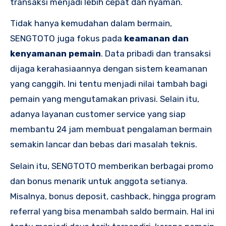
transaksi menjadi lebih cepat dan nyaman.
Tidak hanya kemudahan dalam bermain,
SENGTOTO juga fokus pada
keamanan dan
kenyamanan pemain
. Data pribadi dan transaksi
dijaga kerahasiaannya dengan sistem keamanan
yang canggih. Ini tentu menjadi nilai tambah bagi
pemain yang mengutamakan privasi. Selain itu,
adanya layanan customer service yang siap
membantu 24 jam membuat pengalaman bermain
semakin lancar dan bebas dari masalah teknis.
Selain itu, SENGTOTO memberikan berbagai promo
dan bonus menarik untuk anggota setianya.
Misalnya, bonus deposit, cashback, hingga program
referral yang bisa menambah saldo bermain. Hal ini