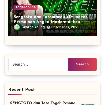
togel online
Sengtoto dan Totomacau 4D: Inovasi
Permainan Angka Modern di Era
Digital
George Young
October 17, 2025
Search
for:
Recent Post
SENGTOTO dan Toto Togel: Pesona