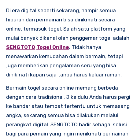
Di era digital seperti sekarang, hampir semua
hiburan dan permainan bisa dinikmati secara
online, termasuk togel. Salah satu platform yang
mulai banyak dikenal oleh penggemar togel adalah
SENGTOTO
Togel Online
. Tidak hanya
menawarkan kemudahan dalam bermain, tetapi
juga memberikan pengalaman seru yang bisa
dinikmati kapan saja tanpa harus keluar rumah.
Bermain togel secara online memang berbeda
dengan cara tradisional. Jika dulu Anda harus pergi
ke bandar atau tempat tertentu untuk memasang
angka, sekarang semua bisa dilakukan melalui
perangkat digital. SENGTOTO hadir sebagai solusi
bagi para pemain yang ingin menikmati permainan