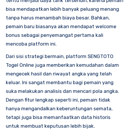
tentu menjadi daya tarik tersendiri, karena pemain
bisa mendapatkan lebih banyak peluang menang
tanpa harus menambah biaya besar. Bahkan,
pemain baru biasanya akan mendapat welcome
bonus sebagai penyemangat pertama kali
mencoba platform ini.
Dari sisi strategi bermain, platform SENGTOTO
Togel Online juga memberikan kemudahan dalam
mengecek hasil dan riwayat angka yang telah
keluar. Ini sangat membantu bagi pemain yang
suka melakukan analisis dan mencari pola angka.
Dengan fitur lengkap seperti ini, pemain tidak
hanya mengandalkan keberuntungan semata,
tetapi juga bisa memanfaatkan data historis
untuk membuat keputusan lebih bijak.