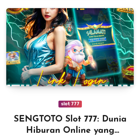
slot 777
SENGTOTO Slot 777: Dunia
Hiburan Online yang