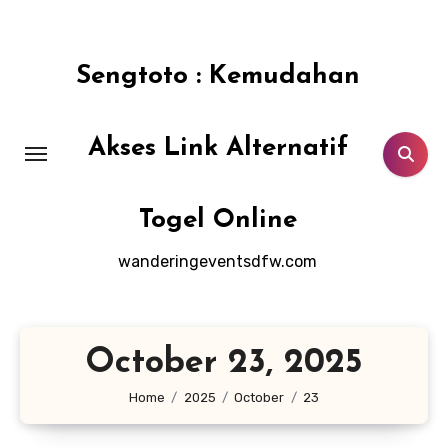
Skip
to
content
Sengtoto : Kemudahan
Akses Link Alternatif
Togel Online
wanderingeventsdfw.com
October 23, 2025
Home
2025
October
23