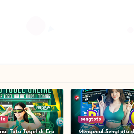
oto
sengtoto
al Toto Togel di Era
Mengenal Sengtoto 