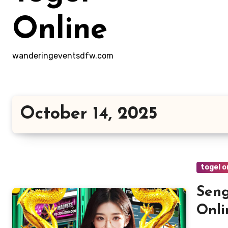
Online
wanderingeventsdfw.com
October 14, 2025
togel o
Seng
Onli