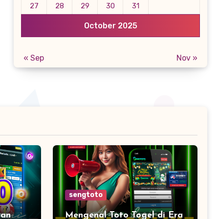
27
28
29
30
31
October 2025
« Sep
Nov »
sengtoto
dan
Mengenal Toto Togel di Era