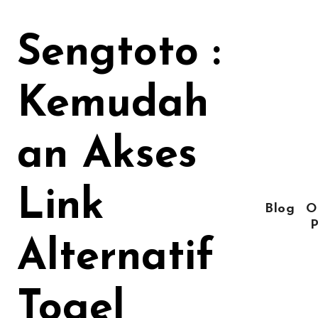
Skip
to
Sengtoto :
content
Kemudah
an Akses
Link
Blog
O
P
Alternatif
Togel