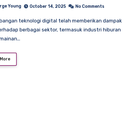
rge Young
October 14, 2025
No Comments
erhadap berbagai sektor, termasuk industri hiburan
rmainan…
 More