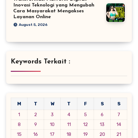
Inovasi Teknologi yang Mengubah
Cara Masyarakat Mengakses
Layanan Online
August 5, 2026
Keywords Terkait :
M
T
W
T
F
S
S
1
2
3
4
5
6
7
8
9
10
11
12
13
14
15
16
17
18
19
20
21