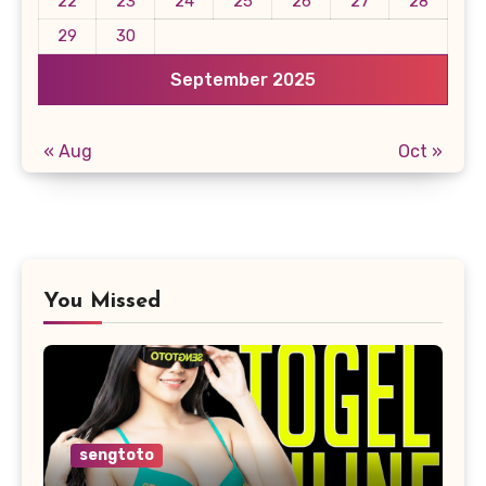
22
23
24
25
26
27
28
29
30
September 2025
« Aug
Oct »
You Missed
sengtoto