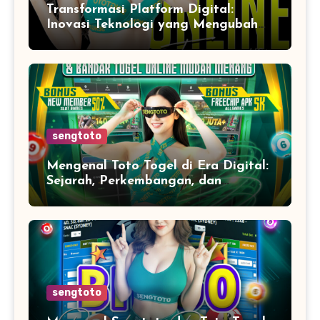
Transformasi Platform Digital:
Inovasi Teknologi yang Mengubah
Cara Masyarakat Mengakses
Layanan Online
sengtoto
Mengenal Toto Togel di Era Digital:
Sejarah, Perkembangan, dan
Pengaruh Teknologi
sengtoto