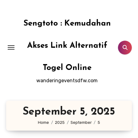
Skip
to
content
Sengtoto : Kemudahan
Akses Link Alternatif
Togel Online
wanderingeventsdfw.com
September 5, 2025
Home
2025
September
5