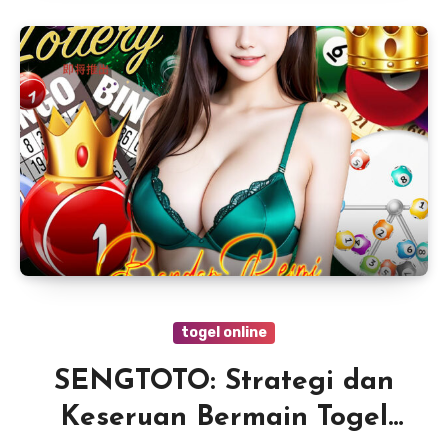
togel online
SENGTOTO: Strategi dan
Keseruan Bermain Togel