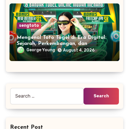
sengtoto
Mengenal Toto Togel di Era Digital:
Sejarah, Perkembangan, dan
Pengaruh Teknologi
George Young
August 4, 2026
Search
for:
Recent Post