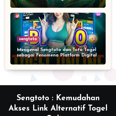
Pengaruh Teknologi
sengtoto
Mengenal Sengtoto dan Toto Togel
sebagai Fenomena Platform Digital
Sengtoto : Kemudahan
Akses Link Alternatif Togel