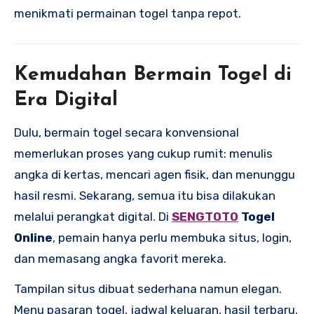
menikmati permainan togel tanpa repot.
Kemudahan Bermain Togel di
Era Digital
Dulu, bermain togel secara konvensional
memerlukan proses yang cukup rumit: menulis
angka di kertas, mencari agen fisik, dan menunggu
hasil resmi. Sekarang, semua itu bisa dilakukan
melalui perangkat digital. Di
SENGTOTO
Togel
Online
, pemain hanya perlu membuka situs, login,
dan memasang angka favorit mereka.
Tampilan situs dibuat sederhana namun elegan.
Menu pasaran togel, jadwal keluaran, hasil terbaru,