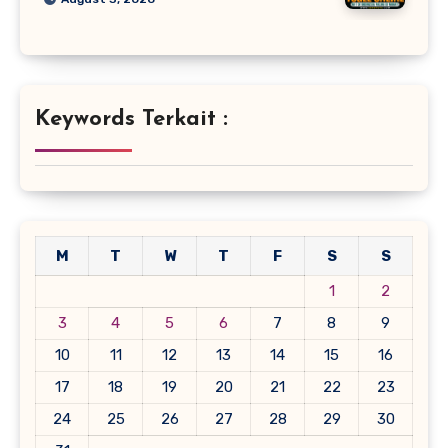
Keywords Terkait :
M
T
W
T
F
S
S
1
2
3
4
5
6
7
8
9
10
11
12
13
14
15
16
17
18
19
20
21
22
23
24
25
26
27
28
29
30