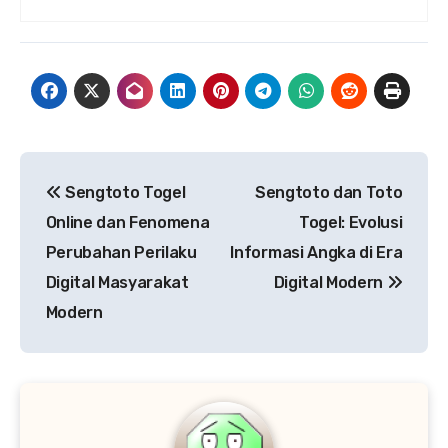
Post
Sengtoto Togel
Sengtoto dan Toto
navigation
Online dan Fenomena
Togel: Evolusi
Perubahan Perilaku
Informasi Angka di Era
Digital Masyarakat
Digital Modern
Modern