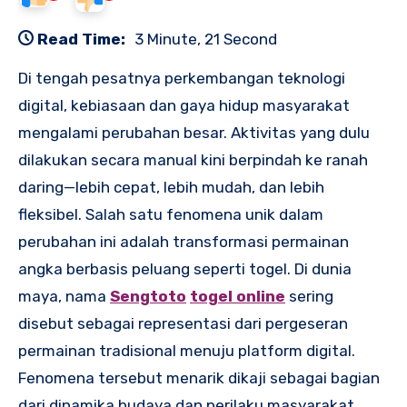
Read Time:
3 Minute, 21 Second
Di tengah pesatnya perkembangan teknologi
digital, kebiasaan dan gaya hidup masyarakat
mengalami perubahan besar. Aktivitas yang dulu
dilakukan secara manual kini berpindah ke ranah
daring—lebih cepat, lebih mudah, dan lebih
fleksibel. Salah satu fenomena unik dalam
perubahan ini adalah transformasi permainan
angka berbasis peluang seperti togel. Di dunia
maya, nama
Sengtoto
togel online
sering
disebut sebagai representasi dari pergeseran
permainan tradisional menuju platform digital.
Fenomena tersebut menarik dikaji sebagai bagian
dari dinamika budaya dan perilaku masyarakat