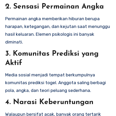
2. Sensasi Permainan Angka
Permainan angka memberikan hiburan berupa
harapan, ketegangan, dan kejutan saat menunggu
hasil keluaran. Elemen psikologis ini banyak
diminati.
3. Komunitas Prediksi yang
Aktif
Media sosial menjadi tempat berkumpulnya
komunitas prediksi togel. Anggota saling berbagi
pola, angka, dan teori peluang sederhana.
4. Narasi Keberuntungan
Walaupun bersifat acak, banyak orang tertarik