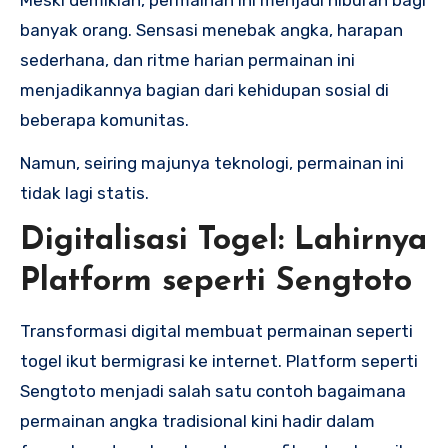
Meski demikian, permainan ini menjadi hiburan bagi
banyak orang. Sensasi menebak angka, harapan
sederhana, dan ritme harian permainan ini
menjadikannya bagian dari kehidupan sosial di
beberapa komunitas.
Namun, seiring majunya teknologi, permainan ini
tidak lagi statis.
Digitalisasi Togel: Lahirnya
Platform seperti Sengtoto
Transformasi digital membuat permainan seperti
togel ikut bermigrasi ke internet. Platform seperti
Sengtoto menjadi salah satu contoh bagaimana
permainan angka tradisional kini hadir dalam