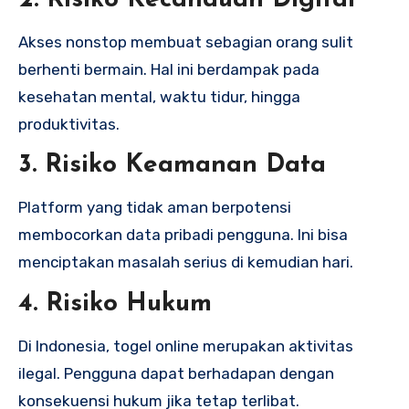
Akses nonstop membuat sebagian orang sulit
berhenti bermain. Hal ini berdampak pada
kesehatan mental, waktu tidur, hingga
produktivitas.
3. Risiko Keamanan Data
Platform yang tidak aman berpotensi
membocorkan data pribadi pengguna. Ini bisa
menciptakan masalah serius di kemudian hari.
4. Risiko Hukum
Di Indonesia, togel online merupakan aktivitas
ilegal. Pengguna dapat berhadapan dengan
konsekuensi hukum jika tetap terlibat.