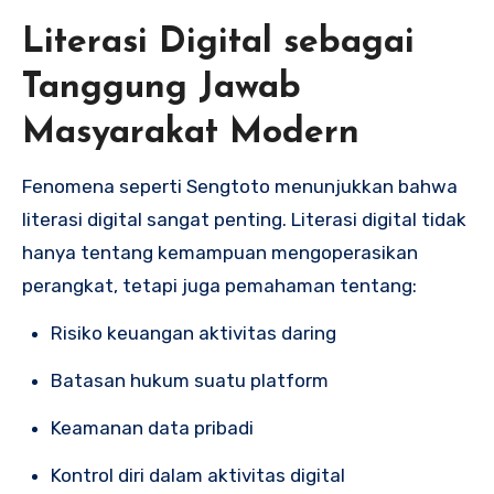
Literasi Digital sebagai
Tanggung Jawab
Masyarakat Modern
Fenomena seperti Sengtoto menunjukkan bahwa
literasi digital sangat penting. Literasi digital tidak
hanya tentang kemampuan mengoperasikan
perangkat, tetapi juga pemahaman tentang:
Risiko keuangan aktivitas daring
Batasan hukum suatu platform
Keamanan data pribadi
Kontrol diri dalam aktivitas digital