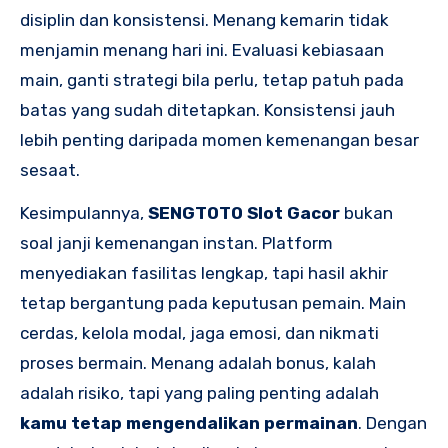
disiplin dan konsistensi. Menang kemarin tidak
menjamin menang hari ini. Evaluasi kebiasaan
main, ganti strategi bila perlu, tetap patuh pada
batas yang sudah ditetapkan. Konsistensi jauh
lebih penting daripada momen kemenangan besar
sesaat.
Kesimpulannya,
SENGTOTO Slot Gacor
bukan
soal janji kemenangan instan. Platform
menyediakan fasilitas lengkap, tapi hasil akhir
tetap bergantung pada keputusan pemain. Main
cerdas, kelola modal, jaga emosi, dan nikmati
proses bermain. Menang adalah bonus, kalah
adalah risiko, tapi yang paling penting adalah
kamu tetap mengendalikan permainan
. Dengan