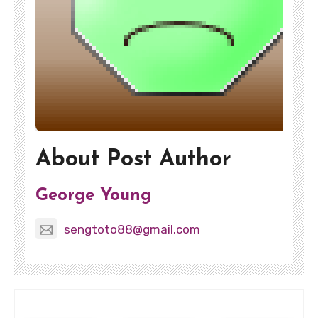
About Post Author
George Young
sengtoto88@gmail.com