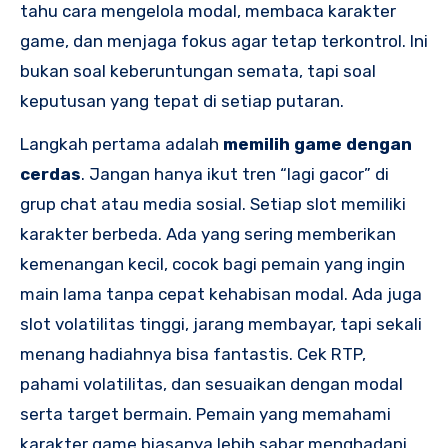
tahu cara mengelola modal, membaca karakter
game, dan menjaga fokus agar tetap terkontrol. Ini
bukan soal keberuntungan semata, tapi soal
keputusan yang tepat di setiap putaran.
Langkah pertama adalah
memilih game dengan
cerdas
. Jangan hanya ikut tren “lagi gacor” di
grup chat atau media sosial. Setiap slot memiliki
karakter berbeda. Ada yang sering memberikan
kemenangan kecil, cocok bagi pemain yang ingin
main lama tanpa cepat kehabisan modal. Ada juga
slot volatilitas tinggi, jarang membayar, tapi sekali
menang hadiahnya bisa fantastis. Cek RTP,
pahami volatilitas, dan sesuaikan dengan modal
serta target bermain. Pemain yang memahami
karakter game biasanya lebih sabar menghadapi