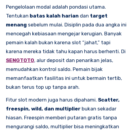
Pengelolaan modal adalah pondasi utama.
Tentukan
batas kalah harian
dan
target
menang
sebelum mulai. Disiplin pada dua angka ini
mencegah kebiasaan mengejar kerugian. Banyak
pemain kalah bukan karena slot “jahat,” tapi
karena mereka tidak tahu kapan harus berhenti. Di
SENGTOTO
, alur deposit dan penarikan jelas,
memudahkan kontrol saldo. Pemain bijak
memanfaatkan fasilitas ini untuk bermain tertib,
bukan terus top up tanpa arah.
Fitur slot modern juga harus dipahami.
Scatter,
freespin, wild, dan multiplier
bukan sekadar
hiasan. Freespin memberi putaran gratis tanpa
mengurangi saldo, multiplier bisa meningkatkan