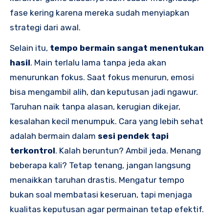
fase kering karena mereka sudah menyiapkan
strategi dari awal.
Selain itu,
tempo bermain sangat menentukan
hasil
. Main terlalu lama tanpa jeda akan
menurunkan fokus. Saat fokus menurun, emosi
bisa mengambil alih, dan keputusan jadi ngawur.
Taruhan naik tanpa alasan, kerugian dikejar,
kesalahan kecil menumpuk. Cara yang lebih sehat
adalah bermain dalam
sesi pendek tapi
terkontrol
. Kalah beruntun? Ambil jeda. Menang
beberapa kali? Tetap tenang, jangan langsung
menaikkan taruhan drastis. Mengatur tempo
bukan soal membatasi keseruan, tapi menjaga
kualitas keputusan agar permainan tetap efektif.