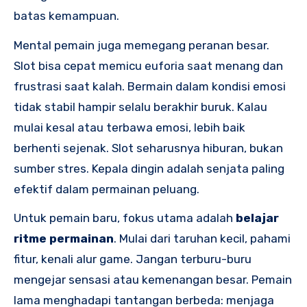
batas kemampuan.
Mental pemain juga memegang peranan besar.
Slot bisa cepat memicu euforia saat menang dan
frustrasi saat kalah. Bermain dalam kondisi emosi
tidak stabil hampir selalu berakhir buruk. Kalau
mulai kesal atau terbawa emosi, lebih baik
berhenti sejenak. Slot seharusnya hiburan, bukan
sumber stres. Kepala dingin adalah senjata paling
efektif dalam permainan peluang.
Untuk pemain baru, fokus utama adalah
belajar
ritme permainan
. Mulai dari taruhan kecil, pahami
fitur, kenali alur game. Jangan terburu-buru
mengejar sensasi atau kemenangan besar. Pemain
lama menghadapi tantangan berbeda: menjaga