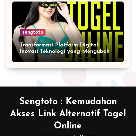
sengtoto
Transformasi Platform Digital:
Inovasi Teknologi yang Mengubah
Cara Masyarakat Mengakses
Layanan Online
Sengtoto : Kemudahan
Akses Link Alternatif Togel
Online