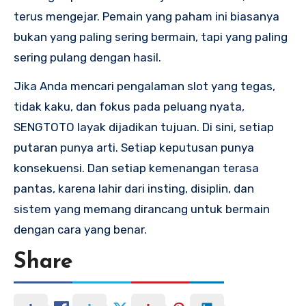
terus mengejar. Pemain yang paham ini biasanya
bukan yang paling sering bermain, tapi yang paling
sering pulang dengan hasil.
Jika Anda mencari pengalaman slot yang tegas,
tidak kaku, dan fokus pada peluang nyata,
SENGTOTO layak dijadikan tujuan. Di sini, setiap
putaran punya arti. Setiap keputusan punya
konsekuensi. Dan setiap kemenangan terasa
pantas, karena lahir dari insting, disiplin, dan
sistem yang memang dirancang untuk bermain
dengan cara yang benar.
Share