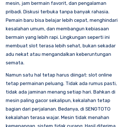
mesin, jam bermain favorit, dan pengalaman
pribadi. Diskusi terbuka tanpa banyak rahasia.
Pemain baru bisa belajar lebih cepat, menghindari
kesalahan umum, dan membangun kebiasaan
bermain yang lebih rapi. Lingkungan seperti ini
membuat slot terasa lebih sehat, bukan sekadar
adu nekat atau mengandalkan keberuntungan
semata.
Namun satu hal tetap harus diingat: slot online
tetap permainan peluang. Tidak ada rumus pasti,
tidak ada jaminan menang setiap hari. Bahkan di
mesin paling gacor sekalipun, kekalahan tetap
bagian dari perjalanan. Bedanya, di SENGTOTO
kekalahan terasa wajar. Mesin tidak menahan
kemenangan, sistem tidak curang. Hasil diterima