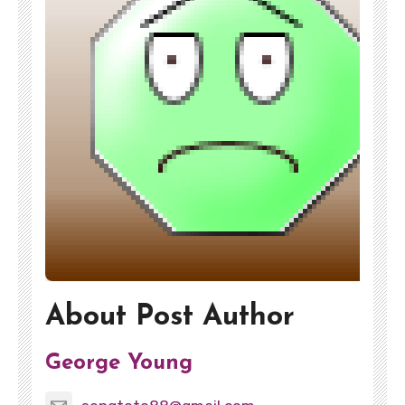
About Post Author
George Young