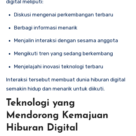
digital meliputi:
Diskusi mengenai perkembangan terbaru
Berbagi informasi menarik
Menjalin interaksi dengan sesama anggota
Mengikuti tren yang sedang berkembang
Menjelajahi inovasi teknologi terbaru
Interaksi tersebut membuat dunia hiburan digital
semakin hidup dan menarik untuk diikuti.
Teknologi yang
Mendorong Kemajuan
Hiburan Digital