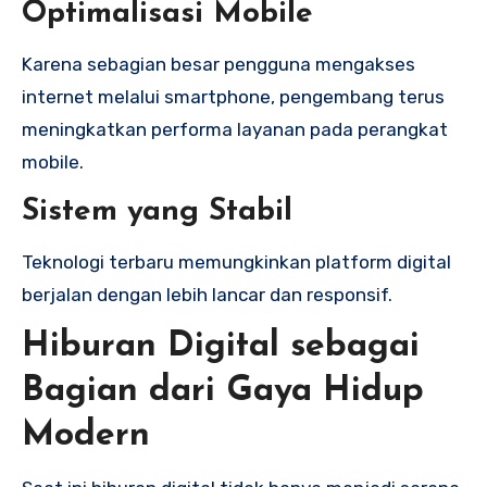
Optimalisasi Mobile
Karena sebagian besar pengguna mengakses
internet melalui smartphone, pengembang terus
meningkatkan performa layanan pada perangkat
mobile.
Sistem yang Stabil
Teknologi terbaru memungkinkan platform digital
berjalan dengan lebih lancar dan responsif.
Hiburan Digital sebagai
Bagian dari Gaya Hidup
Modern