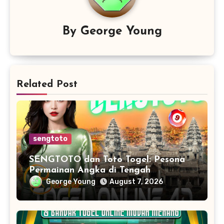
By
George Young
Related Post
sengtoto
SENGTOTO dan Toto Togel: Pesona
Permainan Angka di Tengah
Perkembangan Digital
George Young
August 7, 2026