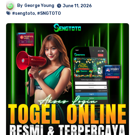
By
George Young
June 11, 2026
#sengtoto
,
#SNGTOTO