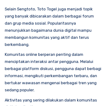
Selain Sengtoto, Toto Togel juga menjadi topik
yang banyak dibicarakan dalam berbagai forum
dan grup media sosial. Popularitasnya
menunjukkan bagaimana dunia digital mampu
membangun komunitas yang aktif dan terus
berkembang.
Komunitas online berperan penting dalam
menciptakan interaksi antar pengguna. Melalui
berbagai platform diskusi, pengguna dapat berbagi
informasi, mengikuti perkembangan terbaru, dan
bertukar wawasan mengenai berbagai tren yang
sedang populer.
Aktivitas yang sering dilakukan dalam komunitas