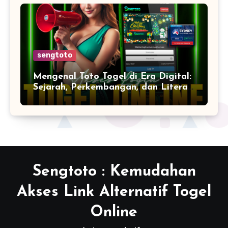
sengtoto
Mengenal Toto Togel di Era Digital:
Sejarah, Perkembangan, dan Literasi
Informasi
Sengtoto : Kemudahan
Akses Link Alternatif Togel
Online