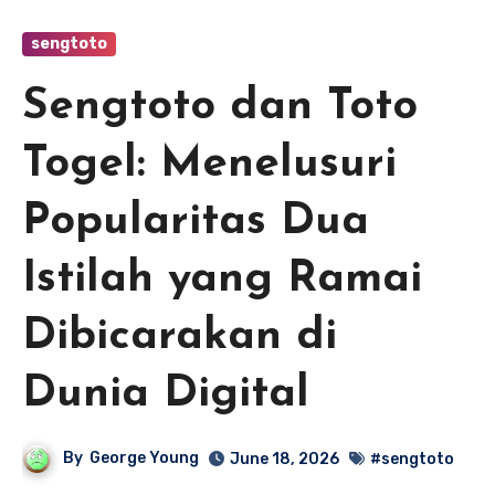
sengtoto
Sengtoto dan Toto
Togel: Menelusuri
Popularitas Dua
Istilah yang Ramai
Dibicarakan di
Dunia Digital
By
George Young
June 18, 2026
#sengtoto