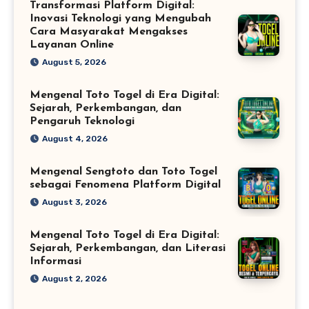
Transformasi Platform Digital:
Inovasi Teknologi yang Mengubah
Cara Masyarakat Mengakses
Layanan Online
August 5, 2026
Mengenal Toto Togel di Era Digital:
Sejarah, Perkembangan, dan
Pengaruh Teknologi
August 4, 2026
Mengenal Sengtoto dan Toto Togel
sebagai Fenomena Platform Digital
August 3, 2026
Mengenal Toto Togel di Era Digital:
Sejarah, Perkembangan, dan Literasi
Informasi
August 2, 2026