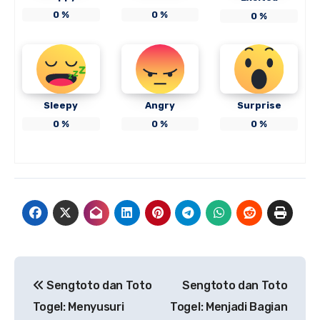
0
%
0
%
0
%
Sleepy
Angry
Surprise
0
%
0
%
0
%
Post
Sengtoto dan Toto
Sengtoto dan Toto
navigation
Togel: Menyusuri
Togel: Menjadi Bagian