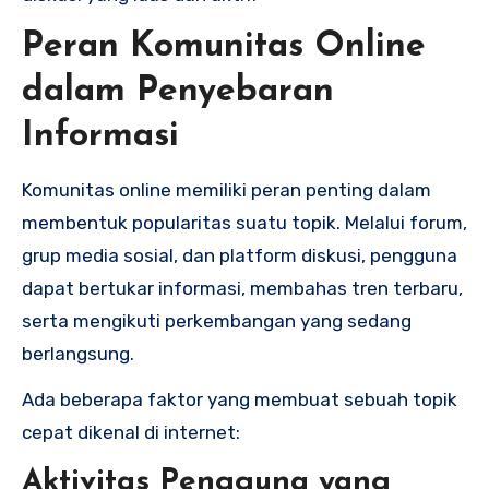
Peran Komunitas Online
dalam Penyebaran
Informasi
Komunitas online memiliki peran penting dalam
membentuk popularitas suatu topik. Melalui forum,
grup media sosial, dan platform diskusi, pengguna
dapat bertukar informasi, membahas tren terbaru,
serta mengikuti perkembangan yang sedang
berlangsung.
Ada beberapa faktor yang membuat sebuah topik
cepat dikenal di internet:
Aktivitas Pengguna yang