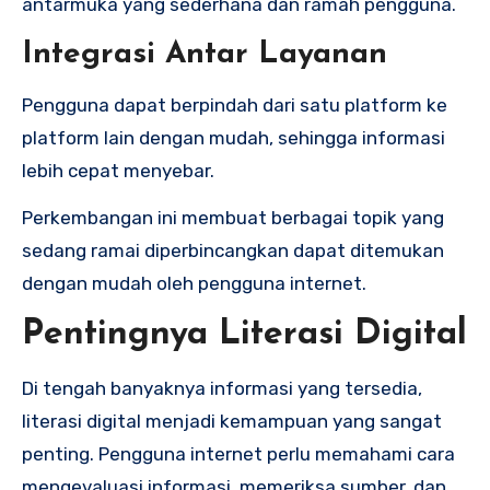
antarmuka yang sederhana dan ramah pengguna.
Integrasi Antar Layanan
Pengguna dapat berpindah dari satu platform ke
platform lain dengan mudah, sehingga informasi
lebih cepat menyebar.
Perkembangan ini membuat berbagai topik yang
sedang ramai diperbincangkan dapat ditemukan
dengan mudah oleh pengguna internet.
Pentingnya Literasi Digital
Di tengah banyaknya informasi yang tersedia,
literasi digital menjadi kemampuan yang sangat
penting. Pengguna internet perlu memahami cara
mengevaluasi informasi, memeriksa sumber, dan