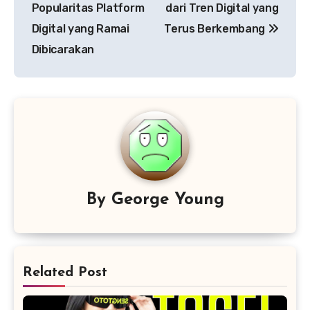
Popularitas Platform
dari Tren Digital yang
Digital yang Ramai
Terus Berkembang
Dibicarakan
By
George Young
Related Post