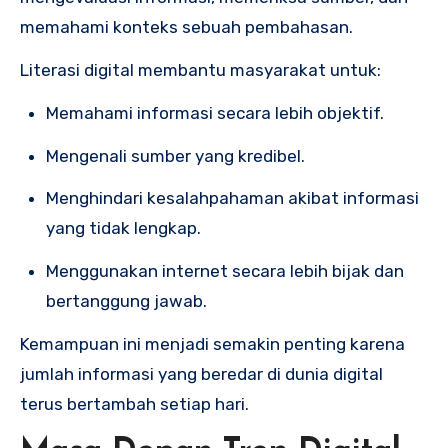
memahami konteks sebuah pembahasan.
Literasi digital membantu masyarakat untuk:
Memahami informasi secara lebih objektif.
Mengenali sumber yang kredibel.
Menghindari kesalahpahaman akibat informasi
yang tidak lengkap.
Menggunakan internet secara lebih bijak dan
bertanggung jawab.
Kemampuan ini menjadi semakin penting karena
jumlah informasi yang beredar di dunia digital
terus bertambah setiap hari.