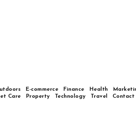
utdoors
E-commerce
Finance
Health
Marketi
et Care
Property
Technology
Travel
Contact