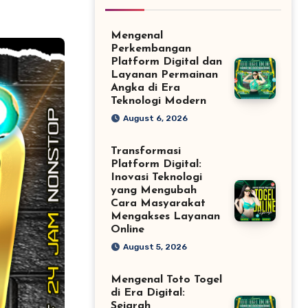
Mengenal
Perkembangan
Platform Digital dan
Layanan Permainan
Angka di Era
Teknologi Modern
August 6, 2026
Transformasi
Platform Digital:
Inovasi Teknologi
yang Mengubah
Cara Masyarakat
Mengakses Layanan
Online
August 5, 2026
Mengenal Toto Togel
di Era Digital:
Sejarah,