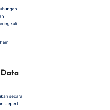
rhubungan
an
ring kali
ahami
 Data
jikan secara
n, seperti: