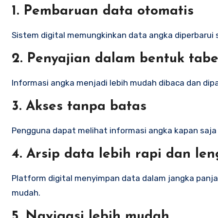
1. Pembaruan data otomatis
Sistem digital memungkinkan data angka diperbarui
2. Penyajian dalam bentuk tabe
Informasi angka menjadi lebih mudah dibaca dan dipa
3. Akses tanpa batas
Pengguna dapat melihat informasi angka kapan saja
4. Arsip data lebih rapi dan le
Platform digital menyimpan data dalam jangka panja
mudah.
5. Navigasi lebih mudah