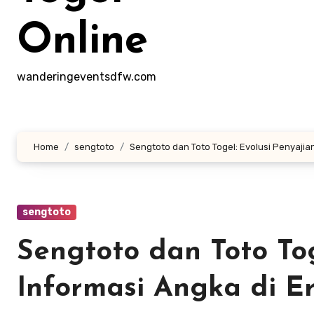
Online
wanderingeventsdfw.com
Home
sengtoto
Sengtoto dan Toto Togel: Evolusi Penyajian
sengtoto
Sengtoto dan Toto Tog
Informasi Angka di E