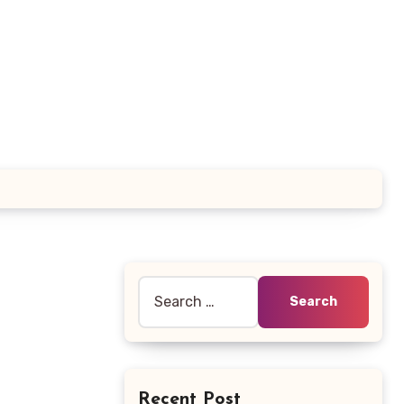
Search
for:
Recent Post