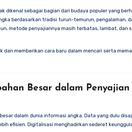
k dikenal sebagai bagian dari budaya populer yang be
gka berdasarkan tradisi turun-temurun, pengalaman, d
n, metode penyajiannya masih terbatas, lambat, dan se
asuk dan memberikan cara baru dalam mencari serta mem
ahan Besar dalam Penyajian
besar dalam dunia informasi angka. Data yang dulu disa
ebih efisien. Digitalisasi menghadirkan sederet keunggula