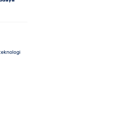
teknologi