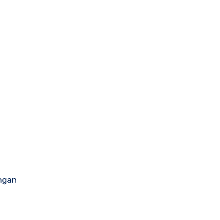
engan