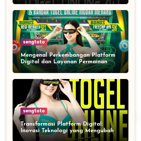
sengtoto
Mengenal Perkembangan Platform
Digital dan Layanan Permainan
Angka di Era Teknologi Modern
sengtoto
Transformasi Platform Digital:
Inovasi Teknologi yang Mengubah
Cara Masyarakat Mengakses