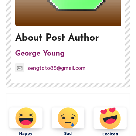
About Post Author
George Young
sengtoto88@gmail.com
Happy
Sad
Excited