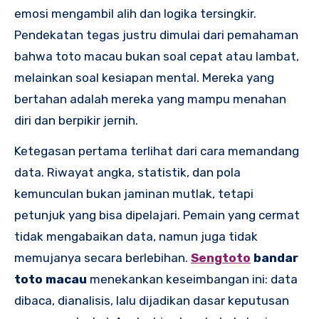
emosi mengambil alih dan logika tersingkir.
Pendekatan tegas justru dimulai dari pemahaman
bahwa toto macau bukan soal cepat atau lambat,
melainkan soal kesiapan mental. Mereka yang
bertahan adalah mereka yang mampu menahan
diri dan berpikir jernih.
Ketegasan pertama terlihat dari cara memandang
data. Riwayat angka, statistik, dan pola
kemunculan bukan jaminan mutlak, tetapi
petunjuk yang bisa dipelajari. Pemain yang cermat
tidak mengabaikan data, namun juga tidak
memujanya secara berlebihan.
Sengtoto
bandar
toto macau
menekankan keseimbangan ini: data
dibaca, dianalisis, lalu dijadikan dasar keputusan