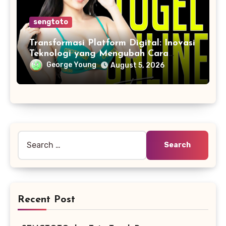
sengtoto
Transformasi Platform Digital: Inovasi
Teknologi yang Mengubah Cara
Masyarakat Mengakses Layanan
George Young
August 5, 2026
Online
Search
for:
Recent Post