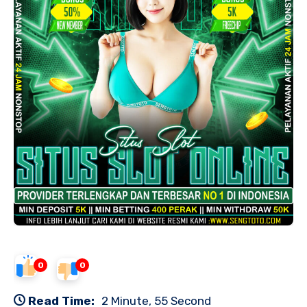
0
0
Read Time:
2 Minute, 55 Second