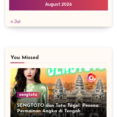
August 2026
« Jul
You Missed
sengtoto
SENGTOTO dan Toto Togel: Pesona
Permainan Angka di Tengah
Perkembangan Digital