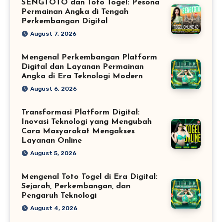
SENGTOTO dan Toto Togel: Pesona
Permainan Angka di Tengah
Perkembangan Digital
August 7, 2026
Mengenal Perkembangan Platform
Digital dan Layanan Permainan
Angka di Era Teknologi Modern
August 6, 2026
Transformasi Platform Digital:
Inovasi Teknologi yang Mengubah
Cara Masyarakat Mengakses
Layanan Online
August 5, 2026
Mengenal Toto Togel di Era Digital:
Sejarah, Perkembangan, dan
Pengaruh Teknologi
August 4, 2026