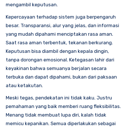
mengambil keputusan.
Kepercayaan terhadap sistem juga berpengaruh
besar. Transparansi, alur yang jelas, dan informasi
yang mudah dipahami menciptakan rasa aman.
Saat rasa aman terbentuk, tekanan berkurang.
Keputusan bisa diambil dengan kepala dingin,
tanpa dorongan emosional. Ketegasan lahir dari
keyakinan bahwa semuanya berjalan secara
terbuka dan dapat dipahami, bukan dari paksaan
atau ketakutan.
Meski tegas, pendekatan ini tidak kaku. Justru
pemahaman yang baik memberi ruang fleksibilitas.
Menang tidak membuat lupa diri, kalah tidak
memicu kepanikan. Semua diperlakukan sebagai