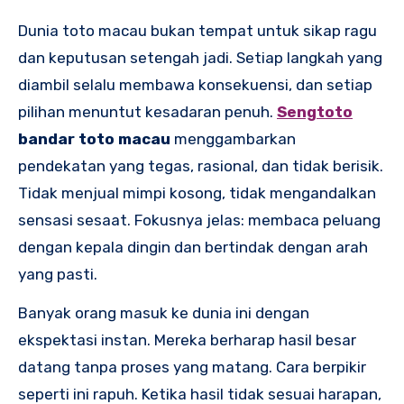
Dunia toto macau bukan tempat untuk sikap ragu
dan keputusan setengah jadi. Setiap langkah yang
diambil selalu membawa konsekuensi, dan setiap
pilihan menuntut kesadaran penuh.
Sengtoto
bandar toto macau
menggambarkan
pendekatan yang tegas, rasional, dan tidak berisik.
Tidak menjual mimpi kosong, tidak mengandalkan
sensasi sesaat. Fokusnya jelas: membaca peluang
dengan kepala dingin dan bertindak dengan arah
yang pasti.
Banyak orang masuk ke dunia ini dengan
ekspektasi instan. Mereka berharap hasil besar
datang tanpa proses yang matang. Cara berpikir
seperti ini rapuh. Ketika hasil tidak sesuai harapan,