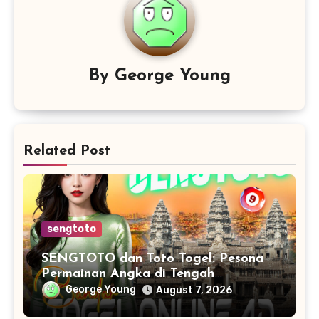
By
George Young
Related Post
sengtoto
SENGTOTO dan Toto Togel: Pesona
Permainan Angka di Tengah
Perkembangan Digital
George Young
August 7, 2026