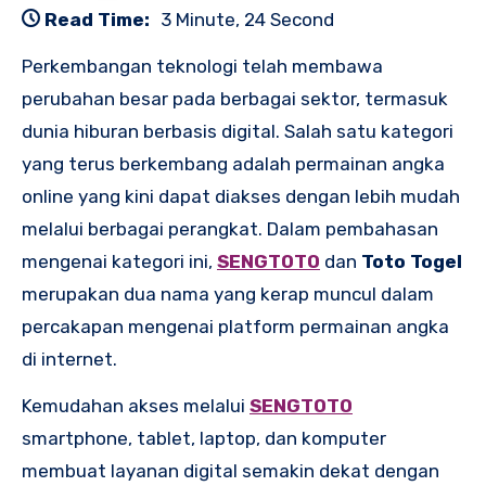
Read Time:
3 Minute, 24 Second
Perkembangan teknologi telah membawa
perubahan besar pada berbagai sektor, termasuk
dunia hiburan berbasis digital. Salah satu kategori
yang terus berkembang adalah permainan angka
online yang kini dapat diakses dengan lebih mudah
melalui berbagai perangkat. Dalam pembahasan
mengenai kategori ini,
SENGTOTO
dan
Toto Togel
merupakan dua nama yang kerap muncul dalam
percakapan mengenai platform permainan angka
di internet.
Kemudahan akses melalui
SENGTOTO
smartphone, tablet, laptop, dan komputer
membuat layanan digital semakin dekat dengan