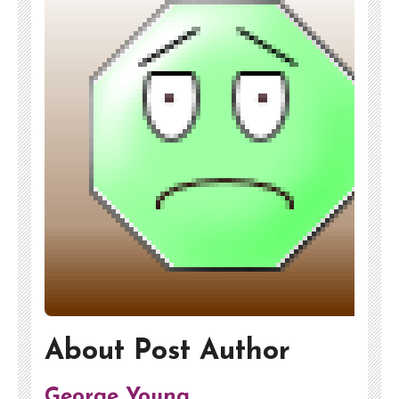
About Post Author
George Young